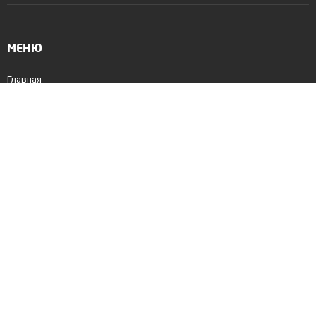
МЕНЮ
Главная
О проекте
Новости
Участники
Исследования и публикации
Библиография
КОНТАКТЫ